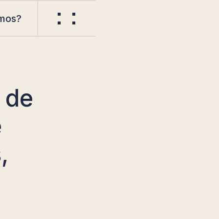
mos?
 de
e
,