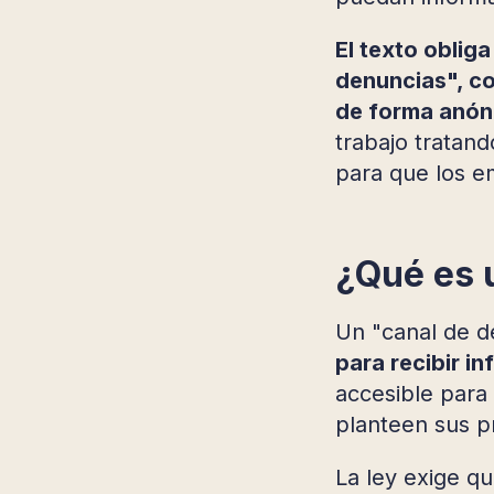
El texto oblig
denuncias", co
de forma anón
trabajo tratan
para que los em
¿Qué es 
Un "canal de d
para recibir i
accesible para
planteen sus p
La ley exige q