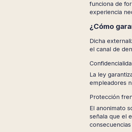
funciona de fo
experiencia nec
¿Cómo garan
Dicha externali
el canal de de
Confidencialid
La ley garantiz
empleadores no
Protección fren
El anonimato so
señala que el 
consecuencias 