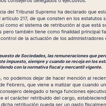
 los consejeros delegados o ejecutivos.
cia del Tribunal Supremo ha declarado que esta
 artículo 217, de que consten en los estatutos s
sí como el sistema de retribución al que está so
 pero también tiene como finalidad principal f
el control de la actuación de los administrador
puesto de Sociedades, las remuneraciones que perc
te impuesto, siempre y cuando se recoja en los est
liendo con la normativa fiscal y mercantil vigente.
o, no podemos dejar de hacer mención al recie
de Febrero, que viene a matizar que cuando u
onsejero delegado o tenga funciones ejecutiva
e el carácter retribuido del cargo, establecie
 dicha retribución pueda ser un gasto fiscalmen