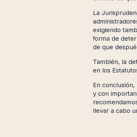
La Jurispruden
administradore
exigiendo tambi
forma de determ
de que después
También, la de
en los Estatut
En conclusión, 
y con importan
recomendamos el
llevar a cabo u