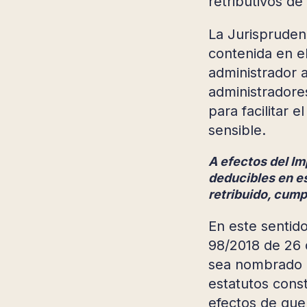
retributivos de
La Jurispruden
contenida en el
administrador a
administradores
para facilitar 
sensible.
A efectos del Im
deducibles en es
retribuido, cump
En este sentid
98/2018 de 26 
sea nombrado c
estatutos const
efectos de que