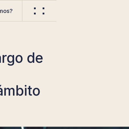
mos?
argo de
ámbito