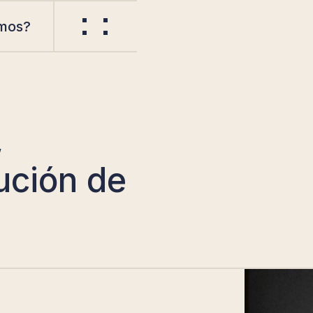
mos?
,
ución de