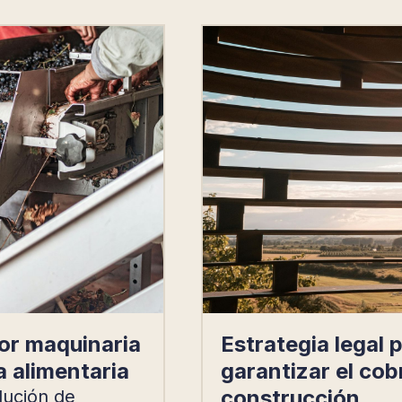
or maquinaria
Estrategia legal 
a alimentaria
garantizar el cobr
construcción
lución de