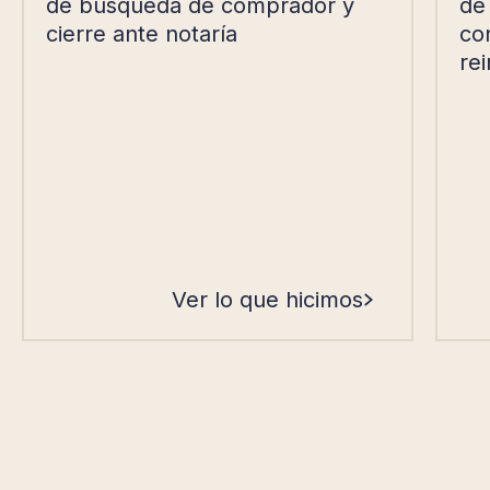
de búsqueda de comprador y
de
cierre ante notaría
con
rei
Ver lo que hicimos