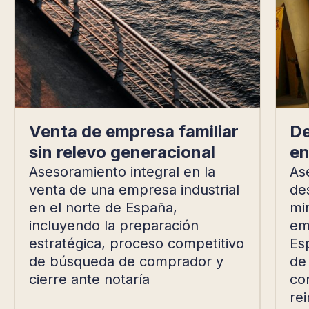
Venta de empresa familiar
De
sin relevo generacional
en
Asesoramiento integral en la
As
venta de una empresa industrial
de
en el norte de España,
mi
incluyendo la preparación
emp
estratégica, proceso competitivo
Es
de búsqueda de comprador y
de
cierre ante notaría
con
rei