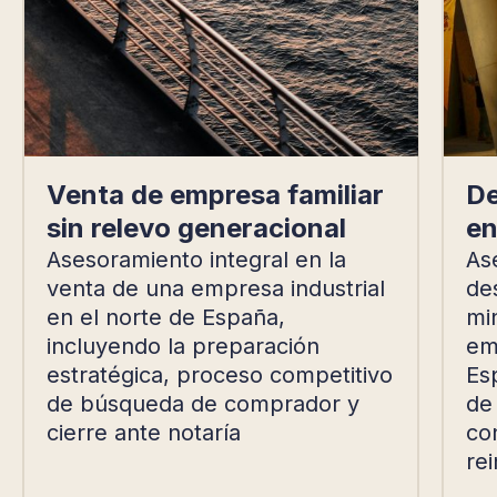
Venta de empresa familiar
De
sin relevo generacional
en
Asesoramiento integral en la
As
venta de una empresa industrial
de
en el norte de España,
mi
incluyendo la preparación
emp
estratégica, proceso competitivo
Es
de búsqueda de comprador y
de
cierre ante notaría
con
rei