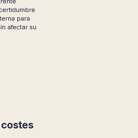
erente
ncertidumbre
terna para
in afectar su
n costes