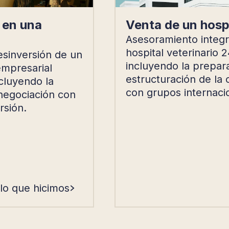
 en una
Venta de un hospi
Asesoramiento integr
hospital veterinario 
esinversión de un
incluyendo la prepar
empresarial
estructuración de la
ncluyendo la
con grupos internaci
 negociación con
rsión.
 lo que hicimos