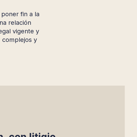
poner fin a la
na relación
egal vigente y
s complejos y
, con litigio