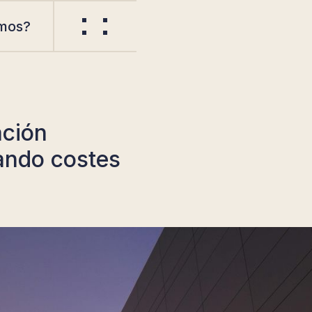
mos?
ación
tando costes