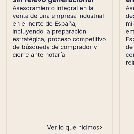
Asesoramiento integral en la
As
venta de una empresa industrial
de
en el norte de España,
mi
incluyendo la preparación
emp
estratégica, proceso competitivo
Es
de búsqueda de comprador y
de
cierre ante notaría
con
rei
Ver lo que hicimos