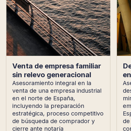
Venta de empresa familiar
De
sin relevo generacional
en
Asesoramiento integral en la
As
venta de una empresa industrial
de
en el norte de España,
mi
incluyendo la preparación
emp
estratégica, proceso competitivo
Es
de búsqueda de comprador y
de
cierre ante notaría
con